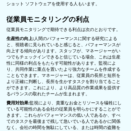
ショット ソフトウェアを使用する人もいます。
従業員モニタリングの利点
従業員モニタリングで期待できる利点は次のとおりです。
生産性の向上:
人間のパフォーマンスに関する研究による
と、視聴者に見られていると感じると、パフォーマンスが
向上する傾向があります。スタッフが、マネージャーがい
つでもチェックインできると信じている場合、これは生産
性に同様の利点をもたらす可能性があります。監視によ
り、共同作業に重点を置いたより強力なチームを作成する
こともできます。マネージャーは、従業員の長所と短所を
より正確に判断し、長所を生かすタスクを割り当てること
ができます。これにより、より高品質の作業成果を提供す
るバランスの取れたチームが生まれます。
費用対効果:
監視により、貴重なお金とリソースを犠牲にし
ている可能性のある会社の従業員を明らかにすることがで
きます。これらがパフォーマンスの低い人であるか、すべ
てのタスクを最後まで残して急いでいる人であるかに関係
なく。会社の時間を無駄にしている、または時間の盗難を