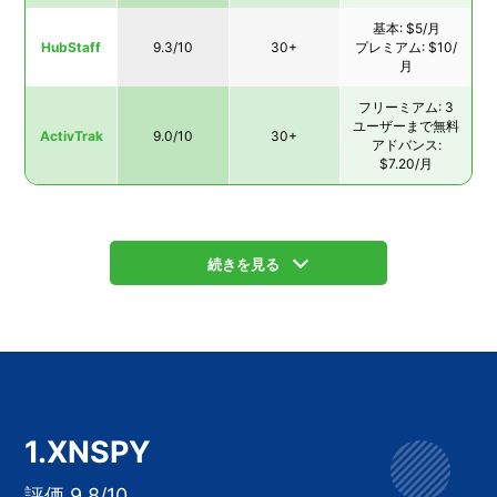
基本: $5/月
HubStaff
9.3/10
30+
プレミアム: $10/
月
フリーミアム: 3
ユーザーまで無料
ActivTrak
9.0/10
30+
アドバンス:
$7.20/月
続きを見る
1.XNSPY
評価 9.8/10