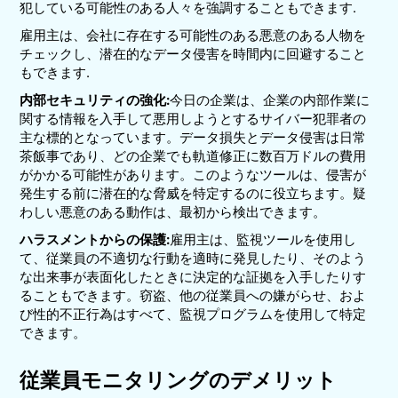
犯している可能性のある人々を強調することもできます.
雇用主は、会社に存在する可能性のある悪意のある人物を
チェックし、潜在的なデータ侵害を時間内に回避すること
もできます.
内部セキュリティの強化:
今日の企業は、企業の内部作業に
関する情報を入手して悪用しようとするサイバー犯罪者の
主な標的となっています。データ損失とデータ侵害は日常
茶飯事であり、どの企業でも軌道修正に数百万ドルの費用
がかかる可能性があります。このようなツールは、侵害が
発生する前に潜在的な脅威を特定するのに役立ちます。疑
わしい悪意のある動作は、最初から検出できます。
ハラスメントからの保護:
雇用主は、監視ツールを使用し
て、従業員の不適切な行動を適時に発見したり、そのよう
な出来事が表面化したときに決定的な証拠を入手したりす
ることもできます。窃盗、他の従業員への嫌がらせ、およ
び性的不正行為はすべて、監視プログラムを使用して特定
できます。
従業員モニタリングのデメリット