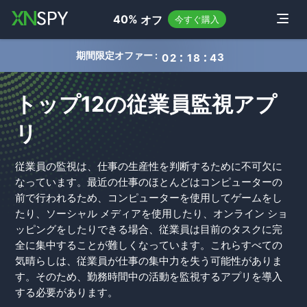
navigation
40%
オフ
Toggle
今すぐ購入
期間限定オファー :
0
2
1
8
4
2
トップ12の従業員監視アプ
リ
従業員の監視は、仕事の生産性を判断するために不可欠に
なっています。最近の仕事のほとんどはコンピューターの
前で行われるため、コンピューターを使用してゲームをし
たり、ソーシャル メディアを使用したり、オンライン ショ
ッピングをしたりできる場合、従業員は目前のタスクに完
全に集中することが難しくなっています。これらすべての
気晴らしは、従業員が仕事の集中力を失う可能性がありま
す。そのため、勤務時間中の活動を監視するアプリを導入
する必要があります。