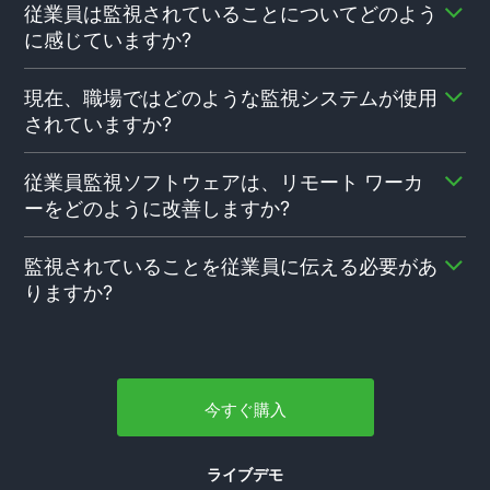
ジネス上の理由が必要です。地域、州、および連邦の法
従業員は監視されていることについてどのよう
し穴が同時に発生しています。企業は、監視インフラス
律を常に確認して、ビジネスに監視すべき理由があるか
に感じていますか?
トラクチャが従業員に意識的にパフォーマンスを向上さ
どうかを確認してください。暗示なしに従業員に特定さ
せる理由を与えると信じています。もう 1 つの理由は、
この件に関しては、さまざまな意見があります。誰もが
れていない監視は、あなたの州では違法である可能性が
サイバー攻撃の増加に起因する可能性もあり、そのほと
現在、職場ではどのような監視システムが使用
すべての動きを監視されることを楽しんでいるわけでは
あります.
んどは企業内から発信されています。従業員は (知らな
されていますか?
ありません。ほとんどの人は、雇用主が会社のデバイス
いうちに、または故意に) 企業データを漏洩する可能性
に監視ツールをインストールすると、常に監視下に置か
があり、これは修正に費用がかかる問題になる可能性が
最も一般的な監視システムには、ビデオ監視と電子メー
れると感じているため、問題を抱えています。真実は、
従業員監視ソフトウェアは、リモート ワーカ
あります。スタッフを監視することで、悪意のある人物
ル監視があり、従業員監視ソフトウェアがそれに続きま
ほとんどの雇用主がこれらのツールを積極的なツールで
ーをどのように改善しますか?
を寄せ付けないようにすると同時に、従業員の生産性を
す。多くの大企業も、健康とウェルネスのモニタリング
はなく抑止力として使用していることです.これは、従業
向上させます。
を自社のミックスに組み込んでいます。ラップトップや
員がチェックされることはめったになく、従業員の活動
在宅勤務の指令が世界的に実施されて以来、これらの指
携帯電話などの会社支給のデバイスを監視するための特
監視されていることを従業員に伝える必要があ
時間が一貫して追跡される唯一の側面であることを意味
令が解除されたら、従業員はリモートでの作業環境を好
定のソフトウェア。これは、従業員の位置を追跡するア
りますか?
します。これは、職場での生産性を確保するためです。
むと予測されていました。これまでのところ、まだハイ
プリ、または画面の使用状況、電子メール データ、ま
そうは言っても、多くの従業員は頭上から監視する物理
ブリッドまたは完全にリモートで運営されている業界の
たはソーシャル メディアの使用を監視するアプリで
一般的なルールは、個別または秘密の監視を避けること
的な形式よりもデジタル監視を好みます。
大部分がそうです。インフラ投資をスキップすることで
す。
です。従業員は非常に技術に精通しており、不当な監視
企業が資本を節約し、従業員の長時間の通勤時間をなく
にすぐに気付くことができます.これは、経営陣と従業員
すのに役立ちますが、遠隔地での作業には問題がないわ
の間にも亀裂を引き起こす可能性があります。ほとんど
今すぐ購入
けではありません。主に、データ保護の問題と、複数の
の企業が理想的には何としてでも避けたいものです。ア
会社と契約している従業員 (主な雇用主によって違法ま
クティビティとデバイスの使用状況が監視されており、
たは許可されていない可能性があります)。リモートの
ライブデモ
いつでも見直される可能性があることを常に従業員に知
従業員が仕事やプロジェクトをどのように処理している