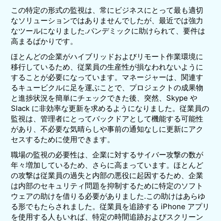
この特定の形式の監視は、常にビジネスにとって最も適切
なソリューションではありませんでしたが、最近では強力
なツールになりました.パンデミックに助けられて、要件は
高まるばかりです。
ほとんどの企業がハイブリッドおよびリモート作業環境に
移行しているため、従業員の生産性が損なわれないように
することが必要になっています。マネージャーは、関連す
るキュービクルに足を運ぶことで、プロジェクトの成果物
と進捗状況を簡単にチェックできた後、突然、Skype や
Slack に非効率な更新を求めるようになりました。従業員の
監視は、管理者にとってバックドアとして機能する可能性
があり、不必要な気晴らしや事前の通知なしに更新にアク
セスするために使用できます。
職場の監視の必要性は、企業に対するサイバー攻撃の数が
年々増加しているため、さらに高まっています。ほとんど
の攻撃は従業員の過失と内部の悪役に起因するため、企業
は内部のセキュリティ問題を抑制するために特定のソフト
ウェアの助けを借りる必要がありました.この助けはあらゆ
る形でもたらされました。従業員を追跡する iPhone アプリ
を使用する人もいれば、特定の時間追跡およびスクリーン