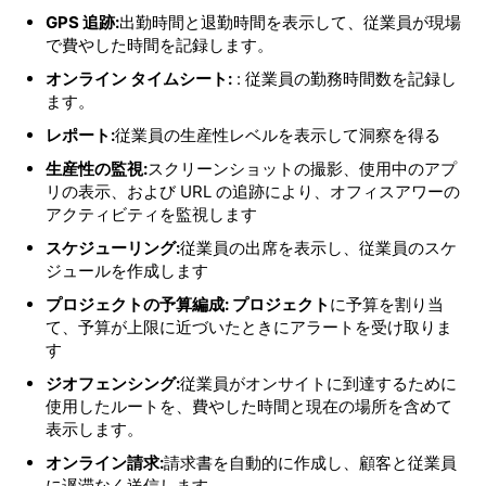
GPS 追跡:
出勤時間と退勤時間を表示して、従業員が現場
で費やした時間を記録します。
オンライン タイムシート:
: 従業員の勤務時間数を記録し
ます。
レポート:
従業員の生産性レベルを表示して洞察を得る
生産性の監視:
スクリーンショットの撮影、使用中のアプ
リの表示、および URL の追跡により、オフィスアワーの
アクティビティを監視します
スケジューリング:
従業員の出席を表示し、従業員のスケ
ジュールを作成します
プロジェクトの予算編成: プロジェクト
に予算を割り当
て、予算が上限に近づいたときにアラートを受け取りま
す
ジオフェンシング:
従業員がオンサイトに到達するために
使用したルートを、費やした時間と現在の場所を含めて
表示します。
オンライン請求:
請求書を自動的に作成し、顧客と従業員
に遅滞なく送信します。