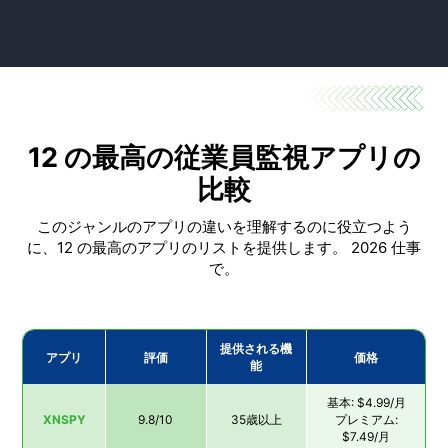
らせることをお勧めします。モニタリングの背後にある
かを理解し、企業データが漏洩しないようにするため
動機と理由も明確にする必要があります。企業は、この
に、このようなソフトウェアが使用されます。
テーマを関連するトレーニング ガイドとマニュアルに
含めることをお勧めします。または、従業員のオンボー
ディング プロセス中のオリエンテーション ミーティン
グでも。
12 の最高の従業員監視アプリの
比較
このジャンルのアプリの違いを理解するのに役立つよう
に、12 の最高のアプリのリストを提供します。 2026 仕事
で。
提供される機
アプリ
評価
価格
能
基本: $4.99/月
XNSPY
9.8/10
35歳以上
プレミアム:
$7.49/月