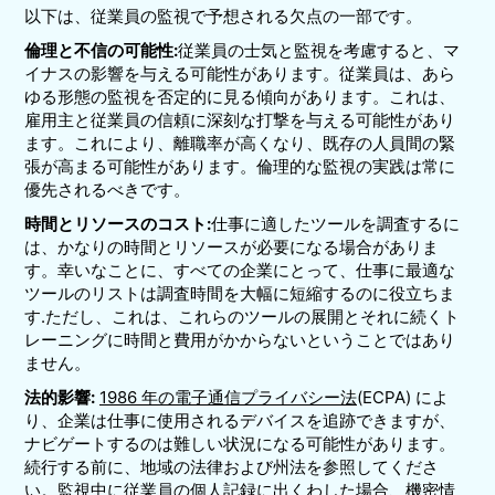
以下は、従業員の監視で予想される欠点の一部です。
倫理と不信の可能性:
従業員の士気と監視を考慮すると、マ
イナスの影響を与える可能性があります。従業員は、あら
ゆる形態の監視を否定的に見る傾向があります。これは、
雇用主と従業員の信頼に深刻な打撃を与える可能性があり
ます。これにより、離職率が高くなり、既存の人員間の緊
張が高まる可能性があります。倫理的な監視の実践は常に
優先されるべきです。
時間とリソースのコスト:
仕事に適したツールを調査するに
は、かなりの時間とリソースが必要になる場合がありま
す。幸いなことに、すべての企業にとって、仕事に最適な
ツールのリストは調査時間を大幅に短縮するのに役立ちま
す.ただし、これは、これらのツールの展開とそれに続くト
レーニングに時間と費用がかからないということではあり
ません。
法的影響:
1986 年の電子通信プライバシー法
(ECPA) によ
り、企業は仕事に使用されるデバイスを追跡できますが、
ナビゲートするのは難しい状況になる可能性があります。
続行する前に、地域の法律および州法を参照してくださ
い。監視中に従業員の個人記録に出くわした場合、機密情