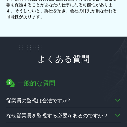
報を保護することがあなたの仕事になる可能性がありま
す。そうしないと、訴訟を招き、会社の評判が損なわれる
可能性があります。
よくある質問
一般的な質問
従業員の監視は合法ですか?
職場監視法では、会社のデバイスと、会社のデバイスに
なぜ従業員を監視する必要があるのですか？
出入りするデータを全面的に監視することが許可されて
います。ただし、どのような形式の監視にも、正当なビ
さまざまな組織や企業で、従業員の窃盗と生産性の落と