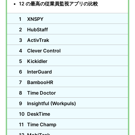
12 の最高の従業員監視アプリの比較
XNSPY
HubStaff
ActivTrak
Clever Control
Kickidler
InterGuard
BambooHR
Time Doctor
Insightful (Workpuls)
DeskTime
Time Champ