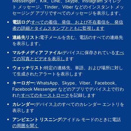
Messenger、Kik、LINE、Skype、Instagram ダイレク
ト メッセージ、Tinder、Viber などのインスタント メッ
セージング アプリですべてのメッセージを表示します。
電話ログ:
すべての着信、発信、および不在着信を、発信
者の詳細とタイムスタンプとともに監視します
連絡先リスト:
電子メールを含む、電話のすべての連絡先
を表示します。
マルチメディア ファイル:
デバイスに保存されている
すべ
ての写真とビデオを表示し
ます
ウォッチリスト:
特定の連絡先、単語、および場所に対し
て生成されたアラートを表示します
キーロガー:
WhatsApp、Skype、Viber、Facebook、
Facebook Messenger などのアプリでデバイス上で行わ
れた
すべてのキーストローク
を記録します
カレンダー:
デバイス上のすべてのカレンダー エントリを
表示します
アンビエント リスニング:
アイドル モードのときに電話
の周囲を聞く