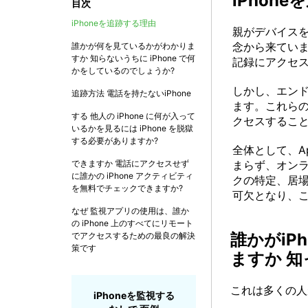
iPhon
目次
iPhoneを追跡する理由
親がデバイスを
念から来てい
誰かが何を見ているかがわかりま
すか 知らないうちに iPhone で何
記録にアクセ
かをしているのでしょうか?
しかし、エンド
追跡方法 電話を持たないiPhone
ます。これら
する 他人の iPhone に何が入って
クセスするこ
いるかを見るには iPhone を脱獄
する必要がありますか?
全体として、A
できますか 電話にアクセスせず
まらず、オン
に誰かの iPhone アクティビティ
クの特定、居場所
を無料でチェックできますか?
可欠となり、
なぜ 監視アプリの使用は、誰か
の iPhone 上のすべてにリモート
誰かがi
でアクセスするための最良の解決
策です
ますか 
これは多くの人
iPhoneを監視する