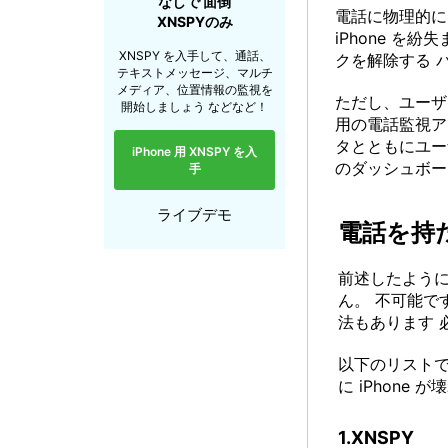
なしで 面倒
電話に物理的に
XNSPYのみ
iPhone 
XNSPY を入手して、通話、
クを解除する 
テキストメッセージ、マルチ
メディア、位置情報の監視を
ただし、ユーザー
開始しましょう などなど！
用の電話監視ア
タとともにユー
iPhone 用 XNSPY を入
のダッシュボー
手
ライブデモ
電話を持た
前述したように、
ん。 不可能
法もあります 
以下のリスト
に iPhone
1.XNSPY