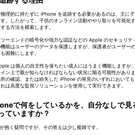
eを追跡する理由
物理的に持たずに iPhone を追跡する必要があるのは、主に
ます。したがって、子供のオンライン活動ややり取りを可視化
スする方法を模索します。
ツーエンドの暗号化や強力な認証などの Apple のセキュリ
の機能はユーザーのデータを保護しますが、保護者がユーザー
とも困難にします。
pple は個人の自主性を保ちたい成人にはうまく機能しますが
ライン上で親が知らなければならない状況に陥る可能性があり
の確認、または紛失した iPhone の発見のいずれにおいても、
これは高度な監視ソリューションを使用して実行できます。
Phoneで何をしているかを、自分なしで
知っていますか？
が抱く疑問ですが、その答えは少し複雑です。